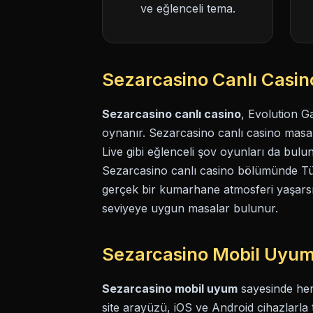
ve eğlenceli tema.
Sezarcasino Canlı Casin
Sezarcasino canlı casino
, Evolution G
oynanır. Sezarcasino canlı casino masal
Live gibi eğlenceli şov oyunları da bulu
Sezarcasino canlı casino bölümünde Tür
gerçek bir kumarhane atmosferi yaşarsın
seviyeye uygun masalar bulunur.
Sezarcasino Mobil Uyu
Sezarcasino mobil uyum
sayesinde herh
site arayüzü, iOS ve Android cihazlarla