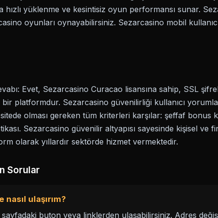
a hızlı yüklenme ve kesintisiz oyun performansı sunar. Sez
 casino oyunları oynayabilirsiniz. Sezarcasino mobil kullan
abı: Evet, Sezarcasino Curacao lisansına sahip, SSL şifrel
bir platformdur. Sezarcasino güvenilirliği kullanıcı yorumla
sitede olması gereken tüm kriterleri karşılar: şeffaf bonus ko
ası. Sezarcasino güvenilir altyapısı sayesinde kişisel ve fin
orm olarak yıllardır sektörde hizmet vermektedir.
n Sorular
 nasıl ulaşırım?
sayfadaki buton veya linklerden ulaşabilirsiniz. Adres değişi