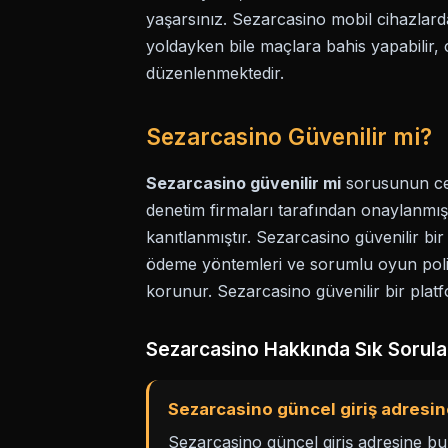
yaşarsınız. Sezarcasino mobil cihazlard
yoldayken bile maçlara bahis yapabilir,
düzenlenmektedir.
Sezarcasino Güvenilir mi?
Sezarcasino güvenilir mi
sorusunun cev
denetim firmaları tarafından onaylanmış 
kanıtlanmıştır. Sezarcasino güvenilir bir 
ödeme yöntemleri ve sorumlu oyun politik
korunur. Sezarcasino güvenilir bir platf
Sezarcasino Hakkında Sık Sorula
Sezarcasino güncel giriş adresine
Sezarcasino güncel giriş adresine bu 